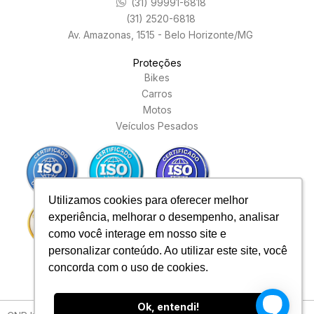
(31) 99991-6818
(31) 2520-6818
Av. Amazonas, 1515 - Belo Horizonte/MG
Proteções
Bikes
Carros
Motos
Veículos Pesados
Utilizamos cookies para oferecer melhor
Utilizamos cookies para oferecer melhor
experiência, melhorar o desempenho, analisar
experiência, melhorar o desempenho, analisar
como você interage em nosso site e
como você interage em nosso site e
personalizar conteúdo. Ao utilizar este site, você
personalizar conteúdo. Ao utilizar este site, você
concorda com o uso de cookies.
concorda com o uso de cookies.
Ok, entendi!
Ok, entendi!