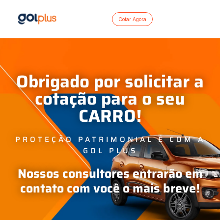
Cotar Agora
Obrigado por solicitar a
cotação para o seu
CARRO!
PROTEÇÃO PATRIMONIAL É COM A
GOL PLUS
Nossos consultores entrarão em
contato com você o mais breve!