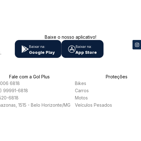
Baixe o nosso aplicativo!
Baixar na:
Baixar na:
Google Play
App Store
.
Fale com a Gol Plus
Proteções
006 6818
Bikes
1) 99991-6818
Carros
2520-6818
Motos
mazonas, 1515 - Belo Horizonte/MG
Veículos Pesados