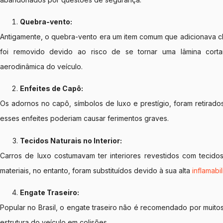
Quebra-vento:
Antigamente, o quebra-vento era um item comum que adicionava ch
foi removido devido ao risco de se tornar uma lâmina cort
aerodinâmica do veículo.
Enfeites de Capô:
Os adornos no capô, símbolos de luxo e prestígio, foram retirad
esses enfeites poderiam causar ferimentos graves.
Tecidos Naturais no Interior:
Carros de luxo costumavam ter interiores revestidos com tecidos
materiais, no entanto, foram substituídos devido à sua alta
inflamabi
Engate Traseiro:
Popular no Brasil, o engate traseiro não é recomendado por muito
estrutura do veículo em colisões.